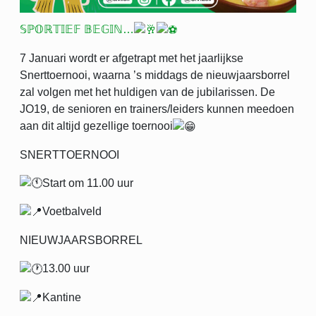
𝕊ℙ𝕆ℝ𝕋𝕀𝔼𝔽 𝔹𝔼𝔾𝕀ℕ…
7 Januari wordt er afgetrapt met het jaarlijkse
Snerttoernooi, waarna ’s middags de nieuwjaarsborrel
zal volgen met het huldigen van de jubilarissen. De
JO19, de senioren en trainers/leiders kunnen meedoen
aan dit altijd gezellige toernooi
SNERTTOERNOOI
Start om 11.00 uur
Voetbalveld
NIEUWJAARSBORREL
13.00 uur
Kantine